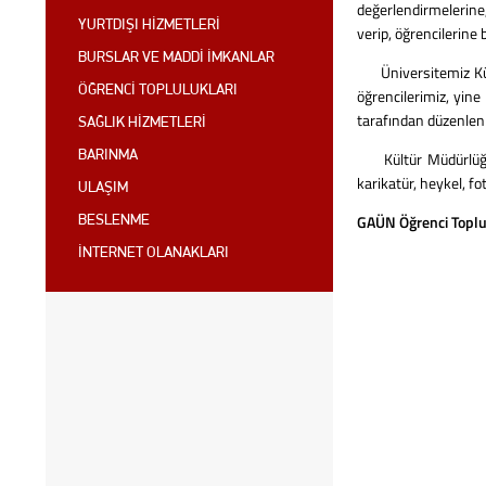
değerlendirmelerine,
YURTDIŞI HİZMETLERİ
verip, öğrencilerine
BURSLAR VE MADDİ İMKANLAR
Üniversitemiz Kültü
ÖĞRENCİ TOPLULUKLARI
öğrencilerimiz, yine
tarafından düzenlenm
SAĞLIK HİZMETLERİ
BARINMA
Kültür Müdürlüğümüz
karikatür, heykel, fo
ULAŞIM
GAÜN Öğrenci Toplulu
BESLENME
İNTERNET OLANAKLARI