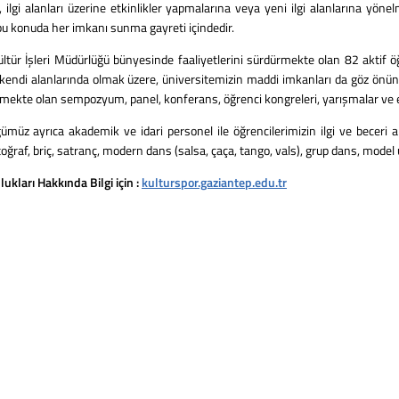
 ilgi alanları üzerine etkinlikler yapmalarına veya yeni ilgi alanlarına yön
 bu konuda her imkanı sunma gayreti içindedir.
r İşleri Müdürlüğü bünyesinde faaliyetlerini sürdürmekte olan 82 aktif öğ
 kendi alanlarında olmak üzere, üniversitemizin maddi imkanları da göz önünd
ekte olan sempozyum, panel, konferans, öğrenci kongreleri, yarışmalar ve et
 ayrıca akademik ve idari personel ile öğrencilerimizin ilgi ve beceri alan
toğraf, briç, satranç, modern dans (salsa, çaça, tango, vals), grup dans, model
kları Hakkında Bilgi için :
kulturspor.gaziantep.edu.tr