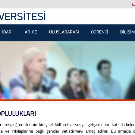
VERSİTESİ
İDARİ
AR-GE
ULUSLARARASI
ÖĞRENCİ
BİLİŞİM
OPLULUKLARI
si, öğrencilerinin bireysel, kültürel ve sosyal gelişimlerine katkıda bulunar
lke ve İnkılaplarına bağlı gençler yetiştirmeyi amaç edinir. Bu amaçla ö