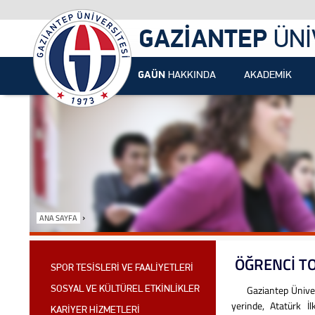
GAZİANTEP
ÜNİ
GAÜN
HAKKINDA
AKADEMİK
›
ANA SAYFA
ÖĞRENCİ T
SPOR TESİSLERİ VE FAALİYETLERİ
Gaziantep Üniversite
SOSYAL VE KÜLTÜREL ETKİNLİKLER
yerinde, Atatürk İ
KARİYER HİZMETLERİ