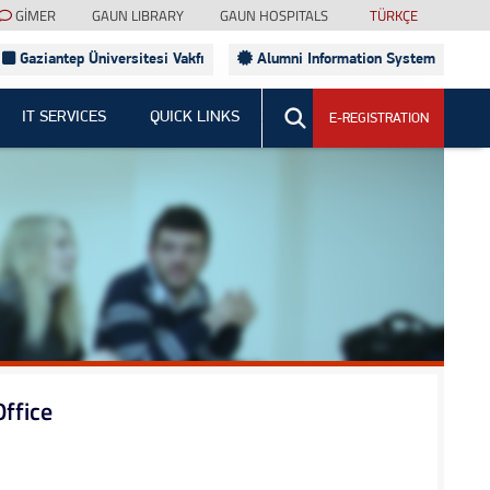
GİMER
GAUN LIBRARY
GAUN HOSPITALS
TÜRKÇE
Gaziantep Üniversitesi Vakfı
Alumni Information System
Sitede Ara
IT SERVICES
QUICK LINKS
E-REGISTRATION
Office