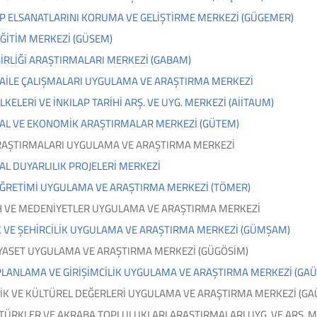
P ELSANATLARINI KORUMA VE GELİŞTİRME MERKEZİ (GÜGEMER)
EĞİTİM MERKEZİ (GÜSEM)
İRLİĞİ ARAŞTIRMALARI MERKEZİ (GABAM)
 AİLE ÇALIŞMALARI UYGULAMA VE ARAŞTIRMA MERKEZİ
LKELERİ VE İNKILAP TARİHİ ARŞ. VE UYG. MERKEZİ (AİİTAUM)
L VE EKONOMİK ARAŞTIRMALAR MERKEZİ (GÜTEM)
RAŞTIRMALARI UYGULAMA VE ARAŞTIRMA MERKEZİ
L DUYARLILIK PROJELERİ MERKEZİ
ĞRETİMİ UYGULAMA VE ARAŞTIRMA MERKEZİ (TÖMER)
İH VE MEDENİYETLER UYGULAMA VE ARAŞTIRMA MERKEZİ
 VE ŞEHİRCİLİK UYGULAMA VE ARAŞTIRMA MERKEZİ (GÜMŞAM)
İYASET UYGULAMA VE ARAŞTIRMA MERKEZİ (GÜGÖSİM)
PLANLAMA VE GİRİŞİMCİLİK UYGULAMA VE ARAŞTIRMA MERKEZİ (GA
İK VE KÜLTÜREL DEĞERLERİ UYGULAMA VE ARAŞTIRMA MERKEZİ (G
 TÜRKLER VE AKRABA TOPLULUKLARI ARAŞTIRMALARI UYG. VE ARŞ. M