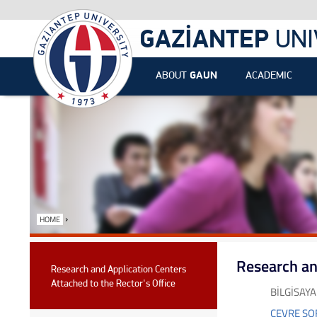
GAZİANTEP
UNI
ABOUT
GAUN
ACADEMIC
›
HOME
Research an
Research and Application Centers
Attached to the Rector's Office
BİLGİSAY
ÇEVRE SO