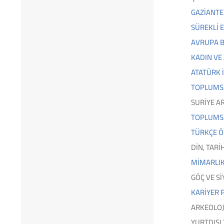
GAZİANTE
SÜREKLİ 
AVRUPA B
KADIN VE
ATATÜRK İ
TOPLUMSA
SURİYE A
TOPLUMSA
TÜRKÇE Ö
DİN, TAR
MİMARLIK
GÖÇ VE S
KARİYER 
ARKEOLOJ
YURTDIŞI