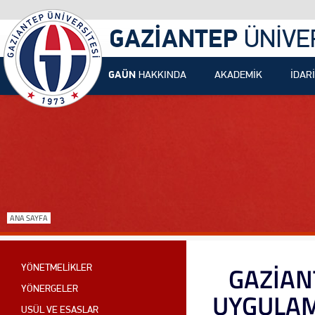
GAZİANTEP
ÜNİVE
GAÜN
HAKKINDA
AKADEMİK
İDARİ
ANA SAYFA
GAZİAN
YÖNETMELİKLER
YÖNERGELER
UYGULAM
USÜL VE ESASLAR