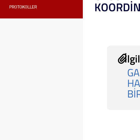
KOORDİN
PROTOKOLLER
İlgi
GA
HA
Bİ