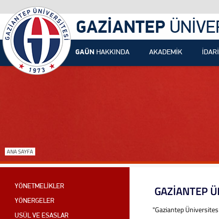
GAZİANTEP
ÜNİVE
GAÜN
HAKKINDA
AKADEMİK
İDARİ
ANA SAYFA
YÖNETMELİKLER
GAZİANTEP Ü
YÖNERGELER
"Gaziantep Üniversites
USÜL VE ESASLAR