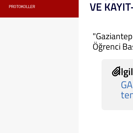
VE KAYI
PROTOKOLLER
"Gaziantep
Öğrenci Baş
İlgi
GA
te