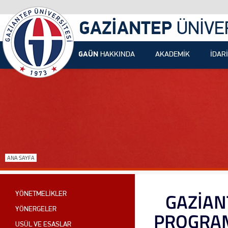
GAZİANTEP
ÜNİVE
GAÜN
HAKKINDA
AKADEMİK
İDARİ
ANA SAYFA
GAZİAN
YÖNETMELİKLER
YÖNERGELER
PROGRAM
USÜL VE ESASLAR