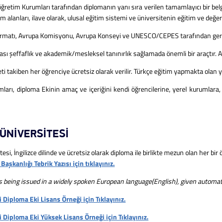
tim Kurumları tarafından diplomanın yanı sıra verilen tamamlayıcı bir belgedir
ım alanları, ilave olarak, ulusal eğitim sistemi ve üniversitenin eğitim ve değerl
ormatı, Avrupa Komisyonu, Avrupa Konseyi ve UNESCO/CEPES tarafından gerçe
ı şeffaflık ve akademik/mesleksel tanınırlık sağlamada önemli bir araçtır. A
 takiben her öğrenciye ücretsiz olarak verilir. Türkçe eğitim yapmakta olan yü
ı, diploma Ekinin amaç ve içeriğini kendi öğrencilerine, yerel kurumlara, iş
ÜNİVERSİTESİ
 İngilizce dilinde ve ücretsiz olarak diploma ile birlikte mezun olan her bir
aşkanlığı Tebrik Yazısı için tıklayınız.
 being issued in a widely spoken European language(English), given automati
 Diploma Eki Lisans Örneği için Tıklayınız.
 Diploma Eki Yüksek Lisans Örneği için Tıklayınız.