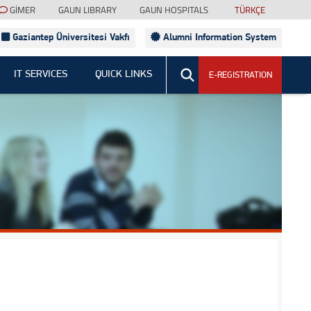
GİMER
GAUN LIBRARY
GAUN HOSPITALS
TÜRKÇE
Gaziantep Üniversitesi Vakfı
Alumni Information System
Sitede Ara
IT SERVICES
QUICK LINKS
E-REGISTRATION