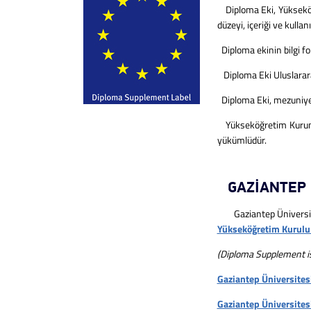
Diploma Eki, Yükseköğre
düzeyi, içeriği ve kullan
Diploma ekinin bilgi f
Diploma Eki Uluslararas
Diploma Eki, mezuniyeti
Yükseköğretim Kurumlar
yükümlüdür.
GAZİANTEP 
Gaziantep Üniversitesi,
Yükseköğretim Kurulu B
(Diploma Supplement is
Gaziantep Üniversitesi
Gaziantep Üniversitesi