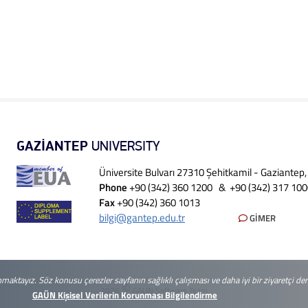
GAZİANTEP
UNIVERSITY
Üniversite Bulvarı 27310 Şehitkamil - Gaziantep
Phone
+90 (342) 360 1200 & +90 (342) 317 10
Fax
+90 (342) 360 1013
bilgi@gantep.edu.tr
GİMER
anmaktayız. Söz konusu çerezler sayfanın sağlıklı çalışması ve daha iyi bir ziyaretçi d
©
2026
GAUN Software Team
GAÜN Kişisel Verilerin Korunması Bilgilendirme