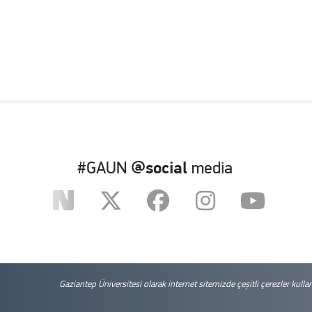
#GAUN
@social
media
Gaziantep Üniversitesi olarak internet sitemizde çeşitli çerezler kull