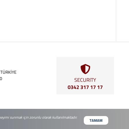
, TÜRKİYE
00
SECURITY
0342 317 17 17
eneyimi sunmak için zorunlu olarak kullanılmaktadır.
TAMAM