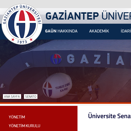
GAZİANTEP
ÜNİVE
GAÜN
HAKKINDA
AKADEMİK
İDARİ
›
ANA SAYFA
SENATO
Üniversite Sena
YÖNETİM
YÖNETİM KURULU