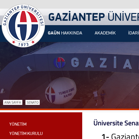
GAZİANTEP
ÜNİVE
GAÜN
HAKKINDA
AKADEMİK
İDARİ
›
ANA SAYFA
SENATO
Üniversite Sena
YÖNETİM
1-
Gaziant
YÖNETİM KURULU