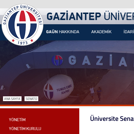
GAZİANTEP
ÜNİVE
GAÜN
HAKKINDA
AKADEMİK
İDARİ
›
ANA SAYFA
SENATO
Üniversite Sena
YÖNETİM
YÖNETİM KURULU