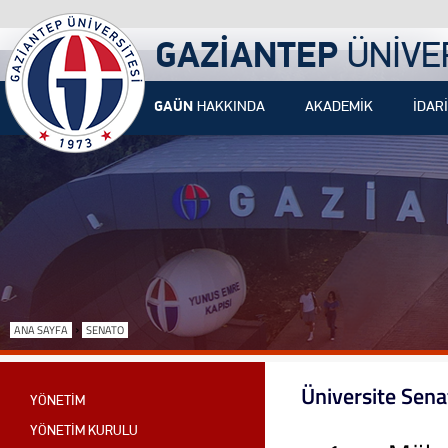
GAZİANTEP
ÜNİVE
GAÜN
HAKKINDA
AKADEMİK
İDARİ
›
ANA SAYFA
SENATO
Üniversite Sena
YÖNETİM
YÖNETİM KURULU