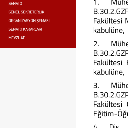
1. Mühen
SENATO
B.30.2.GZ
GENEL SEKRETERLİK
Fakültesi 
ORGANİZASYON ŞEMASI
kabulüne,
SENATO KARARLARI
MEVZUAT
2. Mühen
B.30.2.GZ
Fakültesi 
kabulüne,
3. Mühen
B.30.2.GZ
Fakültesi
Eğitim-Öğre
4. Diş H