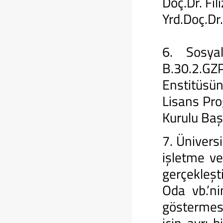
Doç.Dr. Fi
Yrd.Doç.D
6. Sosya
B.30.2.GZ
Enstitüsün
Lisans Pr
Kurulu Baş
7. Üniversi
işletme v
gerçekleşti
Oda vb.’ni
göstermesi