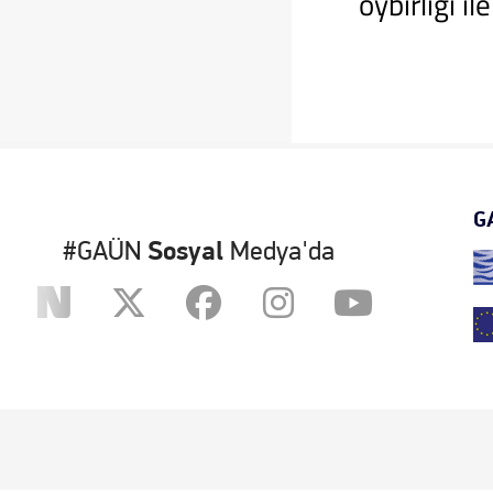
oybirliği il
G
#GAÜN
Sosyal
Medya'da