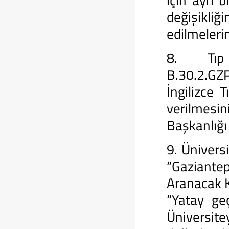
için ayrı 
değişikli
edilmeleri
8. Tıp 
B.30.2.GZ
İngilizce 
verilmes
Başkanlığı
9. Ünivers
“Gaziantep
Aranacak K
“Yatay ge
Üniversit