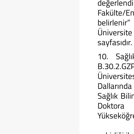
değerle
Fakülte/E
belirlenir”
Üniversite
sayfasıdır.
10. Sağlı
B.30.2.GZ
Üniversite
Dallarında
Sağlık Bil
Doktora 
Yükseköğre