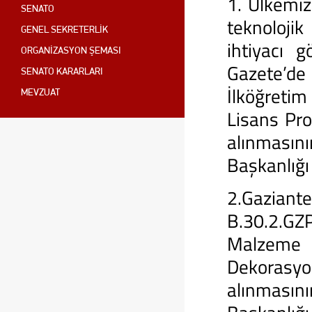
1. Ülkemizi
SENATO
teknolojik
GENEL SEKRETERLİK
ihtiyacı 
ORGANİZASYON ŞEMASI
Gazete’de
SENATO KARARLARI
İlköğretim
MEVZUAT
Lisans Pr
alınması
Başkanlığı
2.Gaziant
B.30.2.GZ
Malzeme İ
Dekorasyo
alınması