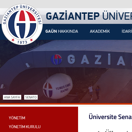
GAZİANTEP
ÜNİVE
GAÜN
HAKKINDA
AKADEMİK
İDARİ
›
ANA SAYFA
SENATO
Üniversite Sena
YÖNETİM
YÖNETİM KURULU