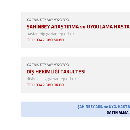
GAZİANTEP ÜNİVERSİTESİ
ŞAHİNBEY ARAŞTIRMA ve UYGULAMA HASTA
hastanetip.gaziantep.edu.tr
TEL: 0342 360 60 60
GAZİANTEP ÜNİVERSİTESİ
DİŞ HEKİMLİĞİ FAKÜLTESİ
dishekimligi.gaziantep.edu.tr
TEL: 0342 360 96 00
ŞAHİNBEY ARŞ. ve UYG. HAS
SATIN ALMA 